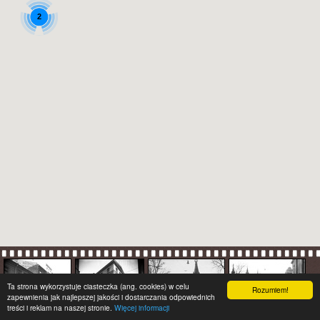
2
Ta strona wykorzystuje ciasteczka (ang. cookies) w celu
Rozumiem!
zapewnienia jak najlepszej jakości i dostarczania odpowiednich
treści i reklam na naszej stronie.
Więcej informacji