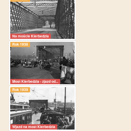
Na moście Kierbedzia
Rok 1938
Most Kierbedzia - zjazd od...
Rok 1939
Wjazd na most Kierbedzia